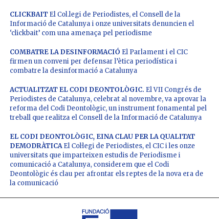
CLICKBAIT
El Col.legi de Periodistes, el Consell de la
Informació de Catalunya i onze universitats denuncien el
‘clickbait’ com una amenaça pel periodisme
COMBATRE LA DESINFORMACIÓ
El Parlament i el CIC
firmen un conveni per defensar l’ètica periodística i
combatre la desinformació a Catalunya
ACTUALITZAT EL CODI DEONTOLÒGIC.
El VII Congrés de
Periodistes de Catalunya, celebrat al novembre, va aprovar la
reforma del Codi Deontològic, un instrument fonamental pel
treball que realitza el Consell de la Informació de Catalunya
EL CODI DEONTOLÒGIC, EINA CLAU PER LA QUALITAT
DEMODRÀTICA
El Col·legi de Periodistes, el CIC i les onze
universitats que imparteixen estudis de Periodisme i
comunicació a Catalunya, considerem que el Codi
Deontològic és clau per afrontar els reptes de la nova era de
la comunicació