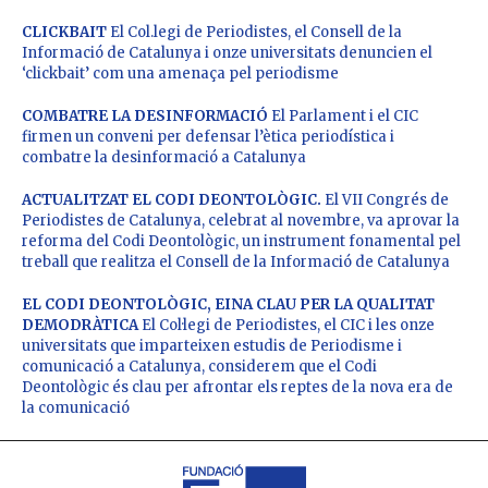
CLICKBAIT
El Col.legi de Periodistes, el Consell de la
Informació de Catalunya i onze universitats denuncien el
‘clickbait’ com una amenaça pel periodisme
COMBATRE LA DESINFORMACIÓ
El Parlament i el CIC
firmen un conveni per defensar l’ètica periodística i
combatre la desinformació a Catalunya
ACTUALITZAT EL CODI DEONTOLÒGIC.
El VII Congrés de
Periodistes de Catalunya, celebrat al novembre, va aprovar la
reforma del Codi Deontològic, un instrument fonamental pel
treball que realitza el Consell de la Informació de Catalunya
EL CODI DEONTOLÒGIC, EINA CLAU PER LA QUALITAT
DEMODRÀTICA
El Col·legi de Periodistes, el CIC i les onze
universitats que imparteixen estudis de Periodisme i
comunicació a Catalunya, considerem que el Codi
Deontològic és clau per afrontar els reptes de la nova era de
la comunicació