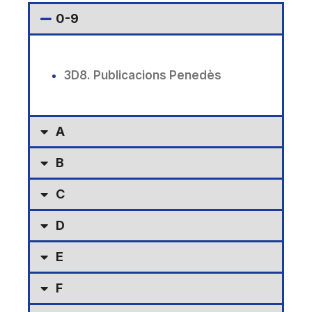
0-9
3D8. Publicacions Penedès
A
B
C
D
E
F