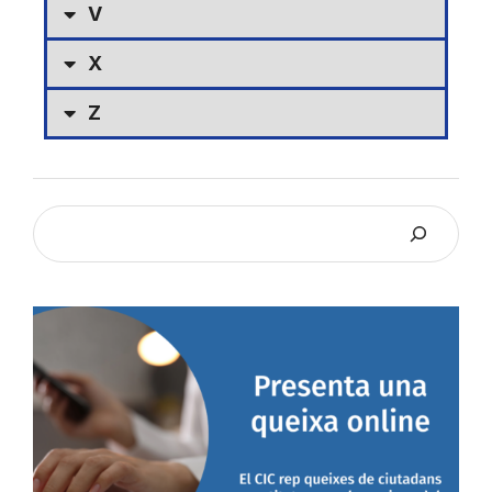
V
X
Z