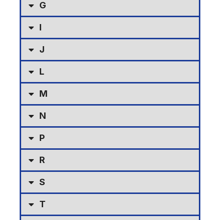
G
I
J
L
M
N
P
R
S
T