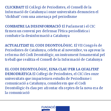
CLICKBAIT
El Col.legi de Periodistes, el Consell de la
Informació de Catalunya i onze universitats denuncien el
‘clickbait’ com una amenaça pel periodisme
COMBATRE LA DESINFORMACIÓ
El Parlament i el CIC
firmen un conveni per defensar l’ètica periodística i
combatre la desinformació a Catalunya
ACTUALITZAT EL CODI DEONTOLÒGIC.
El VII Congrés de
Periodistes de Catalunya, celebrat al novembre, va aprovar la
reforma del Codi Deontològic, un instrument fonamental pel
treball que realitza el Consell de la Informació de Catalunya
EL CODI DEONTOLÒGIC, EINA CLAU PER LA QUALITAT
DEMODRÀTICA
El Col·legi de Periodistes, el CIC i les onze
universitats que imparteixen estudis de Periodisme i
comunicació a Catalunya, considerem que el Codi
Deontològic és clau per afrontar els reptes de la nova era de
la comunicació