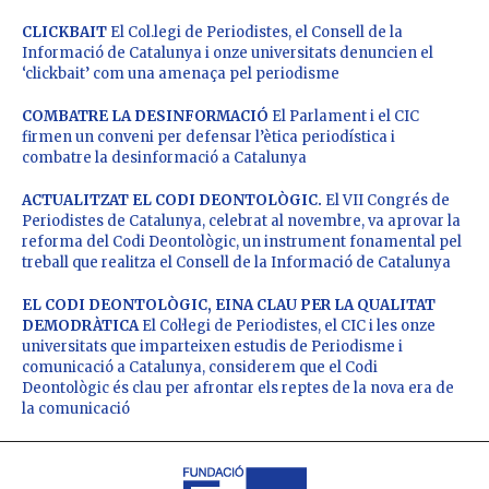
CLICKBAIT
El Col.legi de Periodistes, el Consell de la
Informació de Catalunya i onze universitats denuncien el
‘clickbait’ com una amenaça pel periodisme
COMBATRE LA DESINFORMACIÓ
El Parlament i el CIC
firmen un conveni per defensar l’ètica periodística i
combatre la desinformació a Catalunya
ACTUALITZAT EL CODI DEONTOLÒGIC.
El VII Congrés de
Periodistes de Catalunya, celebrat al novembre, va aprovar la
reforma del Codi Deontològic, un instrument fonamental pel
treball que realitza el Consell de la Informació de Catalunya
EL CODI DEONTOLÒGIC, EINA CLAU PER LA QUALITAT
DEMODRÀTICA
El Col·legi de Periodistes, el CIC i les onze
universitats que imparteixen estudis de Periodisme i
comunicació a Catalunya, considerem que el Codi
Deontològic és clau per afrontar els reptes de la nova era de
la comunicació