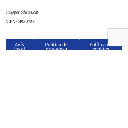
cic@periodistes.cat
NIF V-61980728
Avís
Política de
Política de
legal
privadesa
cookies
Contacte
Amb el suport de:
Membre adherit a: