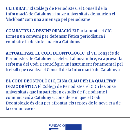
CLICKBAIT
El Col.legi de Periodistes, el Consell de la
Informació de Catalunya i onze universitats denuncien el
‘clickbait’ com una amenaça pel periodisme
COMBATRE LA DESINFORMACIÓ
El Parlament i el CIC
firmen un conveni per defensar l’ètica periodística i
combatre la desinformació a Catalunya
ACTUALITZAT EL CODI DEONTOLÒGIC.
El VII Congrés de
Periodistes de Catalunya, celebrat al novembre, va aprovar la
reforma del Codi Deontològic, un instrument fonamental pel
treball que realitza el Consell de la Informació de Catalunya
EL CODI DEONTOLÒGIC, EINA CLAU PER LA QUALITAT
DEMODRÀTICA
El Col·legi de Periodistes, el CIC i les onze
universitats que imparteixen estudis de Periodisme i
comunicació a Catalunya, considerem que el Codi
Deontològic és clau per afrontar els reptes de la nova era de
la comunicació