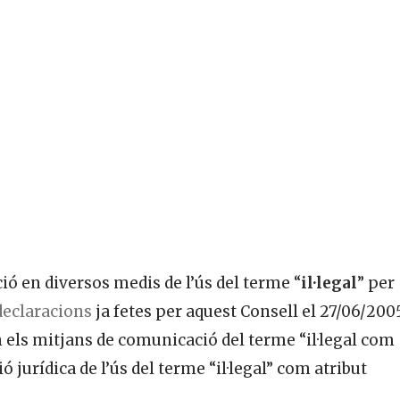
ió en diversos medis de l’ús del terme “
il·legal
” per
declaracions
ja fetes per aquest Consell el 27/06/2005
n els mitjans de comunicació del terme “il·legal com
ó jurídica de l’ús del terme “il·legal” com atribut