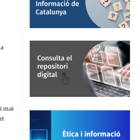
la
 i mai
nt