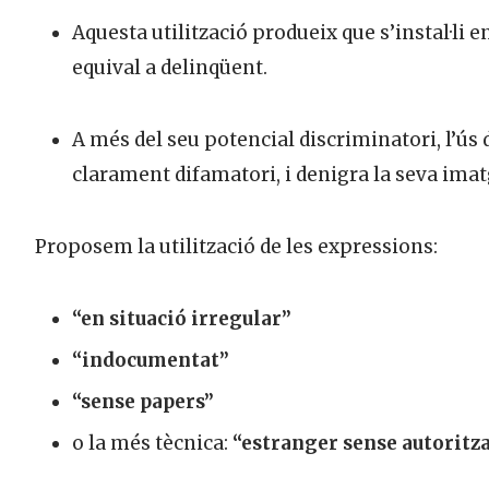
Aquesta utilització produeix que s’instal·li e
equival a delinqüent.
A més del seu potencial discriminatori, l’ús 
clarament difamatori, i denigra la seva imatg
Proposem la utilització de les expressions:
“en situació irregular”
“indocumentat”
“sense papers”
o la més tècnica:
“estranger sense autoritza