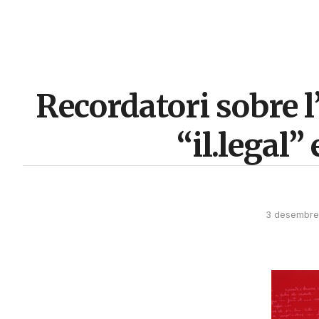
Recordatori sobre l
“il.legal”
3 desembre