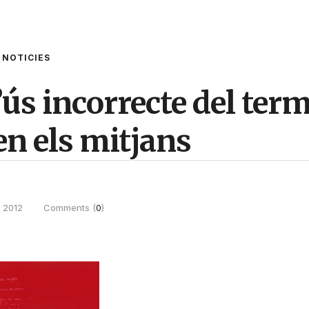
NOTICIES
’ús incorrecte del ter
 en els mitjans
 2012
Comments (
0
)