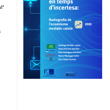
al”
s