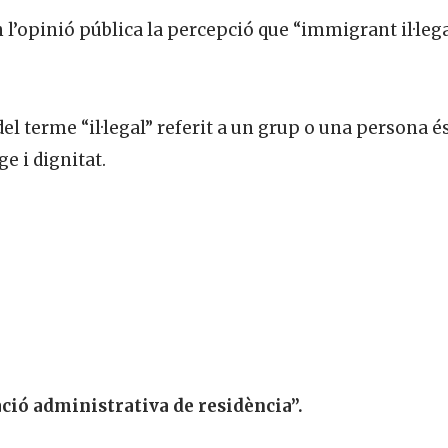
n l’opinió pública la percepció que “immigrant il·leg
del terme “il·legal” referit a un grup o una persona é
e i dignitat.
ció administrativa de residència”.