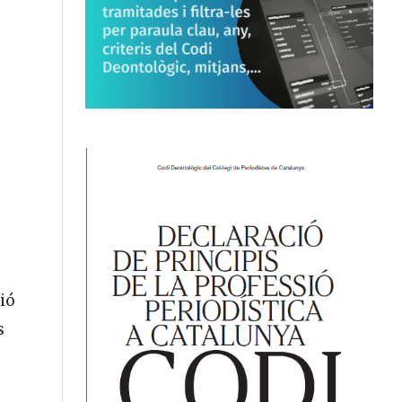
ció
s