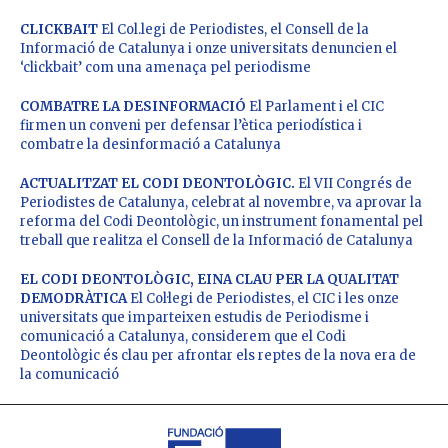
CLICKBAIT
El Col.legi de Periodistes, el Consell de la
Informació de Catalunya i onze universitats denuncien el
‘clickbait’ com una amenaça pel periodisme
COMBATRE LA DESINFORMACIÓ
El Parlament i el CIC
firmen un conveni per defensar l’ètica periodística i
combatre la desinformació a Catalunya
ACTUALITZAT EL CODI DEONTOLÒGIC.
El VII Congrés de
Periodistes de Catalunya, celebrat al novembre, va aprovar la
reforma del Codi Deontològic, un instrument fonamental pel
treball que realitza el Consell de la Informació de Catalunya
EL CODI DEONTOLÒGIC, EINA CLAU PER LA QUALITAT
DEMODRÀTICA
El Col·legi de Periodistes, el CIC i les onze
universitats que imparteixen estudis de Periodisme i
comunicació a Catalunya, considerem que el Codi
Deontològic és clau per afrontar els reptes de la nova era de
la comunicació