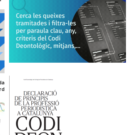
da
rd