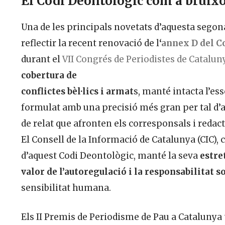
El Codi Deontològic com a brúix
Una de les principals novetats d’aquesta segona
reflectir la recent renovació de l
‘
annex D del C
durant el
VII Congrés de Periodistes de Catalun
cobertura de
conflictes bèl·lics i armat
s, manté intacta l’es
formulat amb una precisió més gran per tal d’a
de relat que afronten els corresponsals i redac
El Consell de la Informació de Catalunya (CIC)
d’aquest Codi Deontològic, manté la seva
estre
valor de l’autoregulació i la responsabilitat s
sensibilitat humana.
Els II Premis de Periodisme de Pau a Cataluny