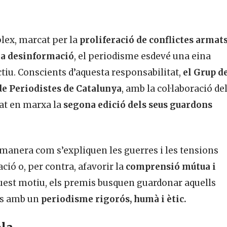
lex, marcat per la
proliferació de conflictes armats
 la desinformació
, el periodisme esdevé una eina
ctiu. Conscients d’aquesta responsabilitat,
el Grup d
 de Periodistes de Catalunya
, amb la col·laboració de
sat en marxa la
segona edició dels seus guardons
 manera com s’expliquen les guerres i les tensions
ció o, per contra, afavorir la
comprensió mútua i
quest motiu, els premis busquen guardonar aquells
ís amb un
periodisme rigorós, humà i ètic.