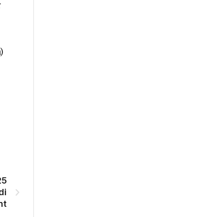
r
)
25
di
nt