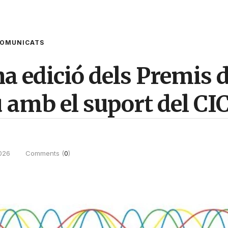
OMUNICATS
a edició dels Premis 
 amb el suport del CI
026
Comments (
0
)