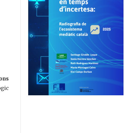
ions
ògic