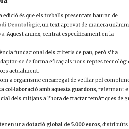
ola
 edició és que els treballs presentats hauran de
odi Deontològic
, un text aprovat de manera unàni
ya
. Aquest annex, centrat específicament en la
sència fundacional dels criteris de pau, però s’ha
daptar-se de forma eficaç als nous reptes tecnològic
tors actualment.
, com a organisme encarregat de vetllar pel complim
ta col·laboració amb aquests guardons
, refermant e
ocial
dels mitjans a l’hora de tractar temàtiques de g
a tenen una
dotació global de 5.000 euros
, distribuïts