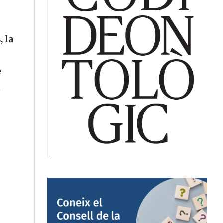
, la
e
l