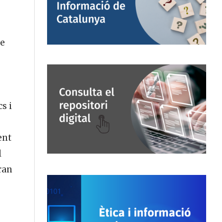
me
s i
ent
l
ran