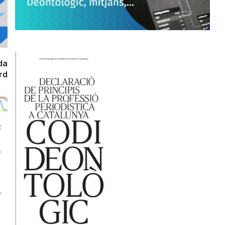
da
rd