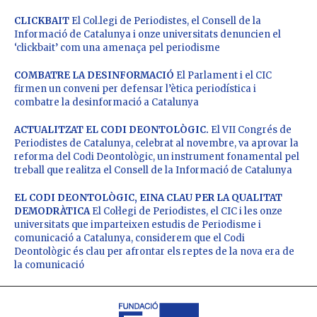
CLICKBAIT
El Col.legi de Periodistes, el Consell de la
Informació de Catalunya i onze universitats denuncien el
‘clickbait’ com una amenaça pel periodisme
COMBATRE LA DESINFORMACIÓ
El Parlament i el CIC
firmen un conveni per defensar l’ètica periodística i
combatre la desinformació a Catalunya
ACTUALITZAT EL CODI DEONTOLÒGIC.
El VII Congrés de
Periodistes de Catalunya, celebrat al novembre, va aprovar la
reforma del Codi Deontològic, un instrument fonamental pel
treball que realitza el Consell de la Informació de Catalunya
EL CODI DEONTOLÒGIC, EINA CLAU PER LA QUALITAT
DEMODRÀTICA
El Col·legi de Periodistes, el CIC i les onze
universitats que imparteixen estudis de Periodisme i
comunicació a Catalunya, considerem que el Codi
Deontològic és clau per afrontar els reptes de la nova era de
la comunicació