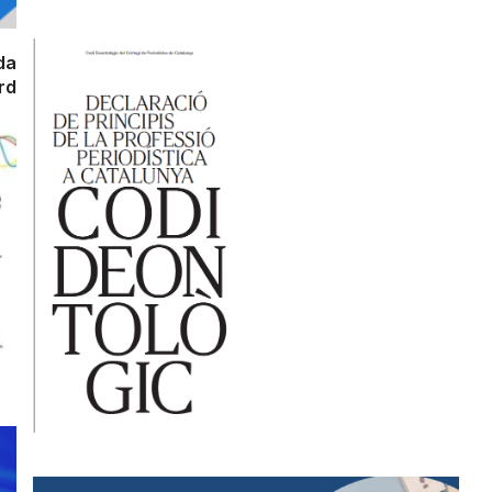
da
rd