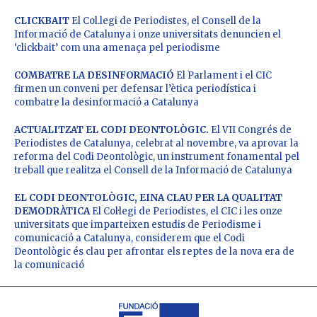
CLICKBAIT
El Col.legi de Periodistes, el Consell de la
Informació de Catalunya i onze universitats denuncien el
‘clickbait’ com una amenaça pel periodisme
COMBATRE LA DESINFORMACIÓ
El Parlament i el CIC
firmen un conveni per defensar l’ètica periodística i
combatre la desinformació a Catalunya
ACTUALITZAT EL CODI DEONTOLÒGIC.
El VII Congrés de
Periodistes de Catalunya, celebrat al novembre, va aprovar la
reforma del Codi Deontològic, un instrument fonamental pel
treball que realitza el Consell de la Informació de Catalunya
EL CODI DEONTOLÒGIC, EINA CLAU PER LA QUALITAT
DEMODRÀTICA
El Col·legi de Periodistes, el CIC i les onze
universitats que imparteixen estudis de Periodisme i
comunicació a Catalunya, considerem que el Codi
Deontològic és clau per afrontar els reptes de la nova era de
la comunicació