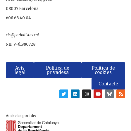
08007 Barcelona
608 68 40 04
cic@periodistes.cat
NIF V-61980728
Avís
Política de
Política de
legal
privadesa
cookies
Contacte
Amb el suport de: