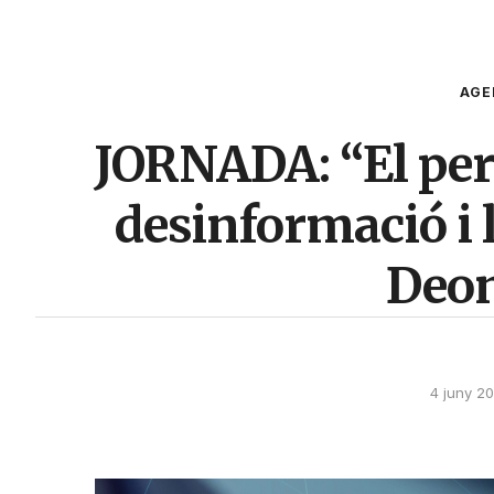
AGE
JORNADA: “El per
desinformació i l
Deon
4 juny 2