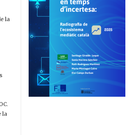
e la
s
UOC.
 la