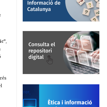
a
ic”
,
a
ó
grés
el