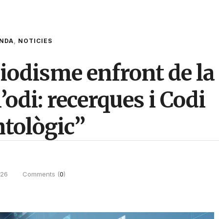
NDA
,
NOTICIES
iodisme enfront de la
’odi: recerques i Codi
tològic”
026
Comments (
0
)