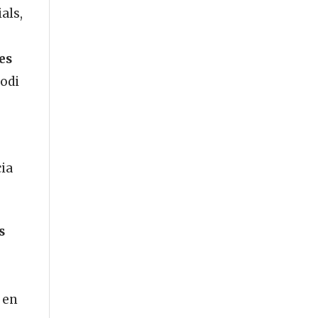
als,
es
’odi
cia
s
 en